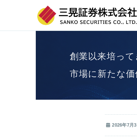
コ
ナ
ン
ビ
テ
ゲ
ン
ー
創業以来培って
ツ
シ
へ
ョ
市場に新たな価
ス
ン
キ
に
ッ
移
プ
動
2026年7月