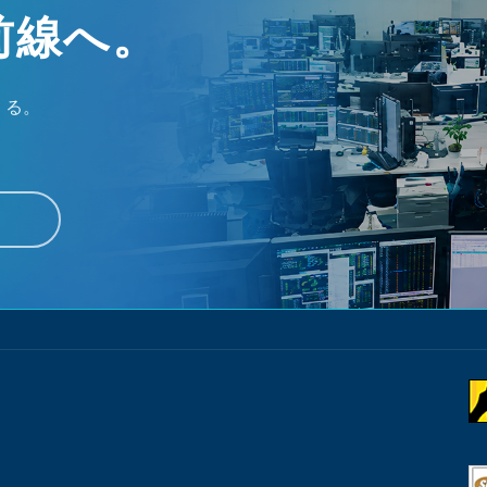
前線へ。
くる。