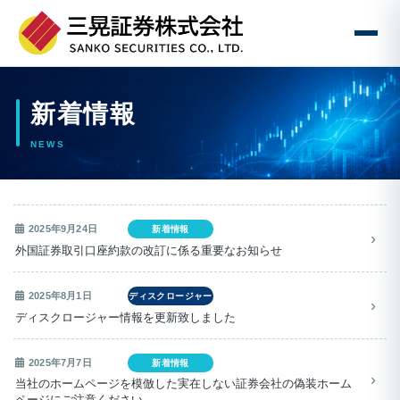
コ
ナ
ン
ビ
テ
ゲ
新着情報
ン
ー
ツ
シ
へ
ョ
ス
ン
キ
に
ッ
移
プ
動
2025年9月24日
新着情報
外国証券取引口座約款の改訂に係る重要なお知らせ
2025年8月1日
ディスクロージャー
ディスクロージャー情報を更新致しました
2025年7月7日
新着情報
当社のホームページを模倣した実在しない証券会社の偽装ホーム