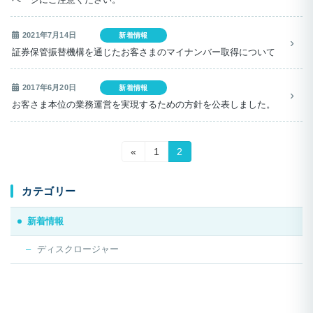
ページにご注意ください。
2021年7月14日
新着情報
証券保管振替機構を通じたお客さまのマイナンバー取得について
2017年6月20日
新着情報
お客さま本位の業務運営を実現するための方針を公表しました。
投
固
固
«
1
2
定
定
稿
ペ
ペ
ー
ー
カテゴリー
の
ジ
ジ
ペ
新着情報
ー
ディスクロージャー
ジ
送